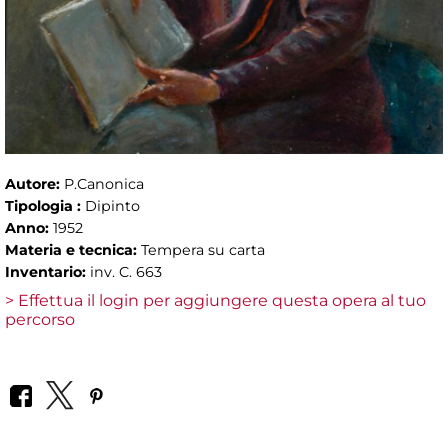
Autore:
P.Canonica
Tipologia :
Dipinto
Anno:
1952
Materia e tecnica:
Tempera su carta
Inventario:
inv. C. 663
> Effettua il login per aggiungere questa opera al tuo
percorso