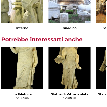
Interno
Giardino
Sa
Potrebbe interessarti anche
La Filatrice
Statua di Vittoria alata
Statu
Scultura
Scultura