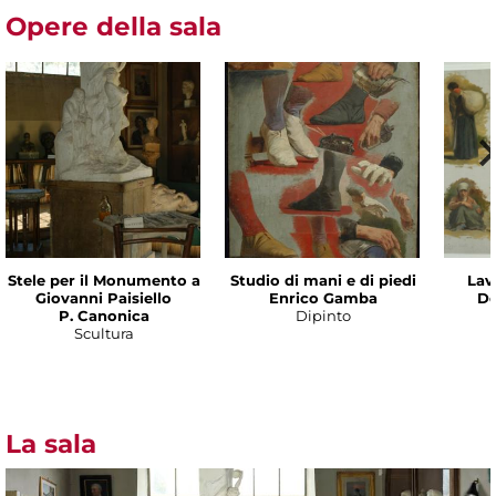
Opere della sala
Stele per il Monumento a
Studio di mani e di piedi
Lav
Giovanni Paisiello
Enrico Gamba
De
P. Canonica
Dipinto
Scultura
La sala