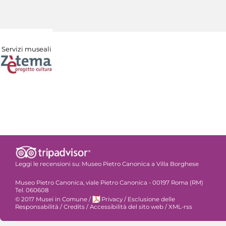
Servizi museali
Leggi le recensioni su:
Museo Pietro Canonica a Villa Borghese
Museo Pietro Canonica, viale Pietro Canonica - 00197 Roma (RM)
Tel. 060608
© 2017 Musei in Comune
/
Privacy
/
Esclusione delle
Responsabilità
/
Credits
/
Accessibilità del sito web
/
XML-rss