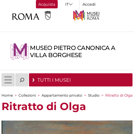
Acquista
Accedi
MUSEO PIETRO CANONICA A
VILLA BORGHESE
TUTTI I MUSEI
Home
>
Collezioni
>
Appartamento privato
>
Studio
>
Ritratto di Olga
Tu sei qui
Ritratto di Olga