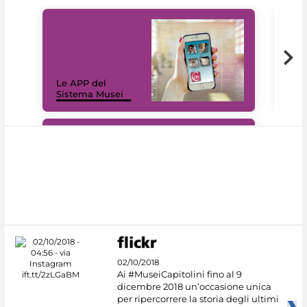
Il 
Le APP del
Mus
Sistema Musei
net
#DiscoverMiC
02/10/2018
Ai #MuseiCapitolini fino al 9
dicembre 2018 un’occasione unica
per ripercorrere la storia degli ultimi