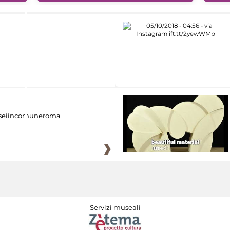
eiincomuneroma
Servizi museali