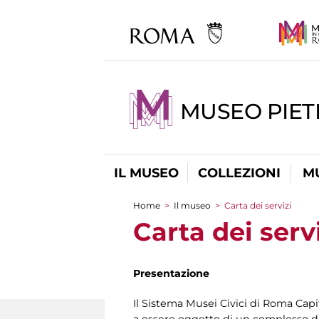
MUSEO PIET
IL MUSEO
COLLEZIONI
M
Home
>
Il museo
>
Carta dei servizi
Tu sei qui
Carta dei serv
Presentazione
Il Sistema Musei Civici di Roma Capit