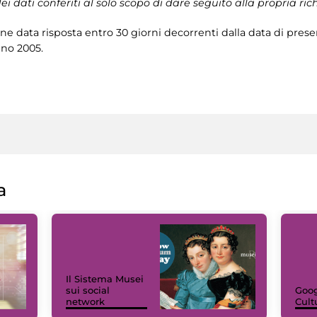
i dati conferiti al solo scopo di dare seguito alla propria rich
e data risposta entro 30 giorni decorrenti dalla data di pres
gno 2005.
a
Il Sistema Musei
sui social
Goog
network
Cult