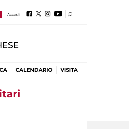
a
Accedi
HESE
ICA
CALENDARIO
VISITA
itari