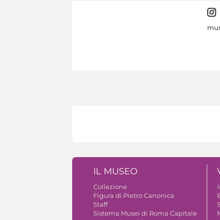
mus
IL MUSEO
Collezione
Figura di Pietro Canonica
B
Staff
S
Sistema Musei di Roma Capitale