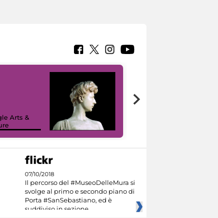
le Arts &
ure
I like MiC
07/10/2018
Il percorso del #MuseoDelleMura si
svolge al primo e secondo piano di
Porta #SanSebastiano, ed è
suddiviso in sezione