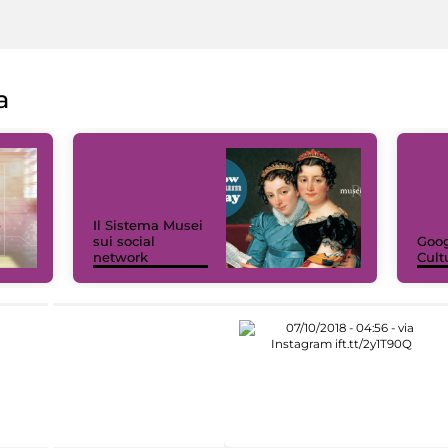
a
Il Sistema Musei
sui social
Goog
network
Cult