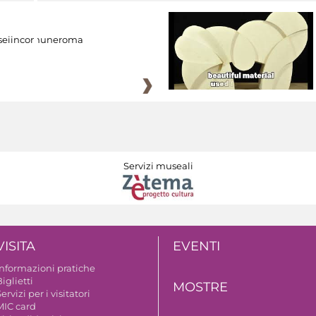
eiincomuneroma
Servizi museali
VISITA
EVENTI
Informazioni pratiche
iglietti
MOSTRE
ervizi per i visitatori
MIC card