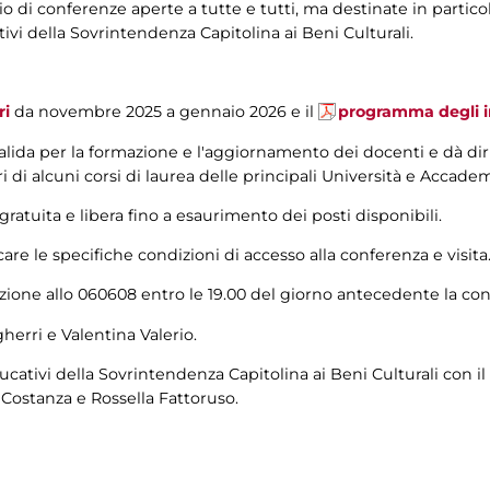
rio di conferenze aperte a tutte e tutti, ma destinate in partico
ativi della Sovrintendenza Capitolina ai Beni Culturali.
ri
da novembre 2025 a gennaio 2026 e il
programma degli i
lida per la formazione e l'aggiornamento dei docenti e dà diri
ri di alcuni corsi di laurea delle principali Università e Accad
ratuita e libera fino a esaurimento dei posti disponibili.
care le specifiche condizioni di accesso alla conferenza e visita
azione allo 060608 entro le 19.00 del giorno antecedente la co
herri e Valentina Valerio.
cativi della Sovrintendenza Capitolina ai Beni Culturali con il
 Costanza e Rossella Fattoruso.