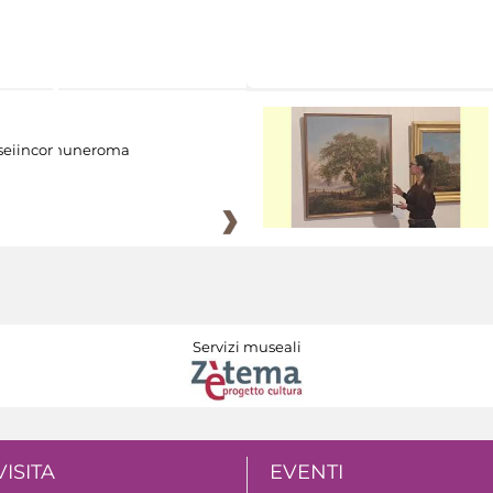
eiincomuneroma
Servizi museali
VISITA
EVENTI