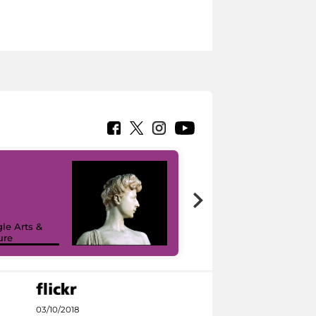
le Arts &
ure
I like MiC
03/10/2018