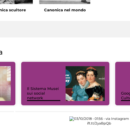
ica scultore
Canonica nel mondo
a
Il Sistema Musei
sui social
Goog
network
Cult