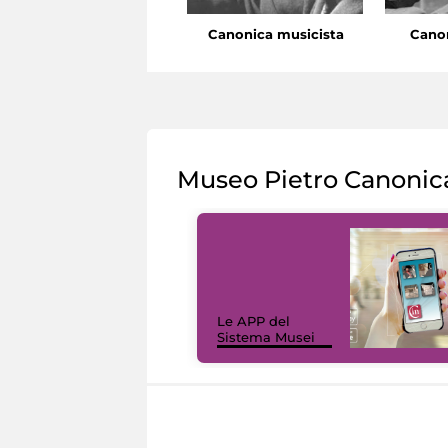
Canonica musicista
Canon
Museo Pietro Canonic
Le APP del
Sistema Musei