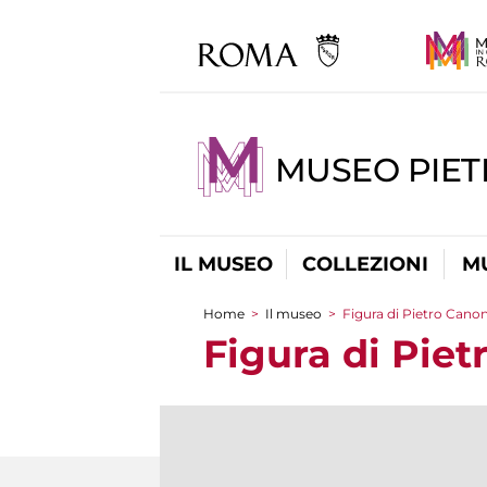
MUSEO PIET
IL MUSEO
COLLEZIONI
M
Home
>
Il museo
>
Figura di Pietro Cano
Tu sei qui
Figura di Pie