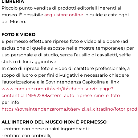
LIBRERIA
Piccolo punto vendita di prodotti editoriali inerenti al
museo. È possibile
acquistare online
le guide e cataloghi
del Museo.
FOTO E VIDEO
È permesso effettuare riprese foto e video alle opere (ad
esclusione di quelle esposte nelle mostre temporanee) per
uso personale e di studio, senza l’ausilio di cavalletti, selfie
stick o di luci aggiuntive.
In caso di riprese foto e video di carattere professionale, a
scopo di lucro o per fini divulgativi è necessario chiedere
l'autorizzazione alla Sovrintendenza Capitolina al link
www.comune.roma.it/web/it/scheda-servizi.page?
contentId=INF92288&stem=auto_riprese_cine_e_foto
per info
https://sovraintendenzaroma.it/servizi_al_cittadino/fotoripr
ALL'INTERNO DEL MUSEO NON È PERMESSO
:
- entrare con borse o zaini ingombranti;
- entrare con ombrelli;