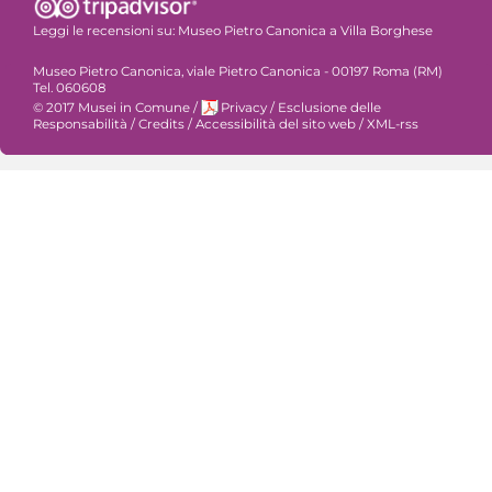
Leggi le recensioni su:
Museo Pietro Canonica a Villa Borghese
Museo Pietro Canonica, viale Pietro Canonica - 00197 Roma (RM)
Tel. 060608
© 2017 Musei in Comune
/
Privacy
/
Esclusione delle
Responsabilità
/
Credits
/
Accessibilità del sito web
/
XML-rss