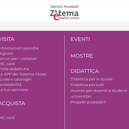
Servizi museali
VISITA
EVENTI
Informazioni pratiche
iglietti
MOSTRE
ervizi per i visitatori
MIC card
isite didattiche
DIDATTICA
Le APP del Sistema Musei
Didattica per le scuole
Guide e cataloghi
ccessibilità
Didattica per tutti
La tua opinione
Incontri per docenti e studenti
universitari
Progetti accessibili
ACQUISTA
MIC card