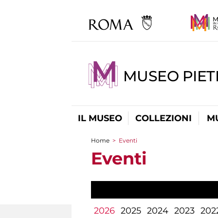
MUSEO PIET
IL MUSEO
COLLEZIONI
M
Home
>
Eventi
Tu sei qui
Eventi
2026
2025
2024
2023
202