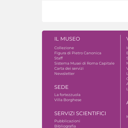
IL MUSEO
Collezione
Figura di Pietro Canonica
B
Staff
S
Sistema Musei di Roma Capitale
Carta dei servizi
V
Newsletter
A
SEDE
La fortezzuola
Villa Borghese
SERVIZI SCIENTIFICI
Pubblicazioni
Bibliografia