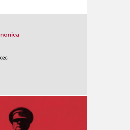
anonica
026.