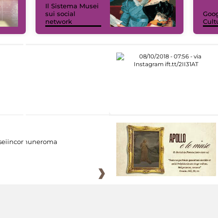
Il Sistema Musei
sui social
Goog
network
Cult
eiincomuneroma