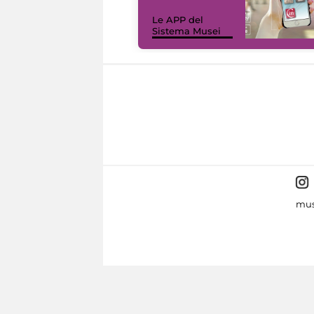
Le APP del
Sistema Musei
mus