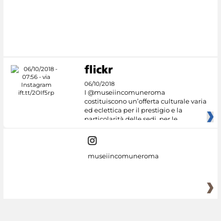
#DiscoverMiC
06/10/2018
I @museiincomuneroma
costituiscono un’offerta culturale varia
ed eclettica per il prestigio e la
particolarità delle sedi, per le
museiincomuneroma