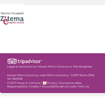
Servizi museali
Leggi le recensioni su:
Museo Pietro Canonica a Villa Borghese
Museo Pietro Canonica, viale Pietro Canonica - 00197 Roma (RM)
Tel. 060608
© 2017 Musei in Comune
/
Privacy
/
Esclusione delle
Responsabilità
/
Credits
/
Accessibilità del sito web
/
XML-rss