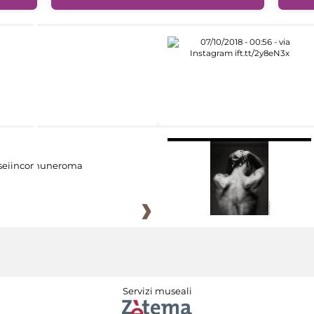
eiincomuneroma
Servizi museali