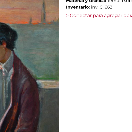
Material y técnica:
Templa sob
Inventario:
inv. C. 663
> Conectar para agregar obr