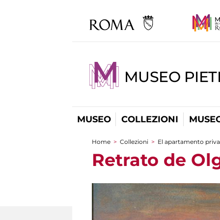
MUSEO PIET
MUSEO
COLLEZIONI
MUSEO
Home
>
Collezioni
>
El apartamento priv
You are here
Retrato de Ol