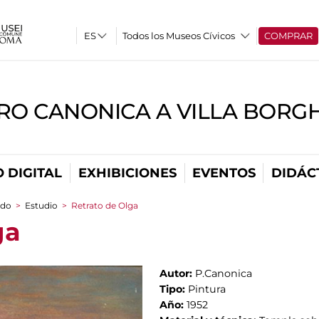
Todos los Museos Cívicos
COMPRAR
RO CANONICA A VILLA BORG
 DIGITAL
EXHIBICIONES
EVENTOS
DIDÁC
ado
>
Estudio
>
Retrato de Olga
ga
Autor:
P.Canonica
Tipo:
Pintura
Año:
1952