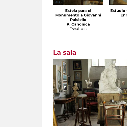
Estela para el
Estudio 
Monumento a Giovanni
En
Paisiello
P. Canonica
Escultura
La sala