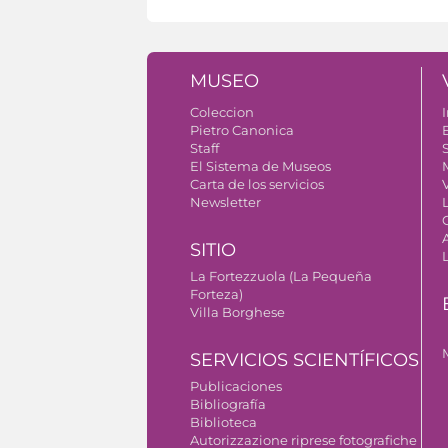
MUSEO
Coleccion
I
Pietro Canonica
Staff
S
El Sistema de Museos
Carta de los servicios
V
Newsletter
SITIO
La Fortezzuola (La Pequeña
Forteza)
Villa Borghese
SERVICIOS SCIENTÍFICOS
Publicaciones
Bibliografía
Biblioteca
Autorizzazione riprese fotografiche