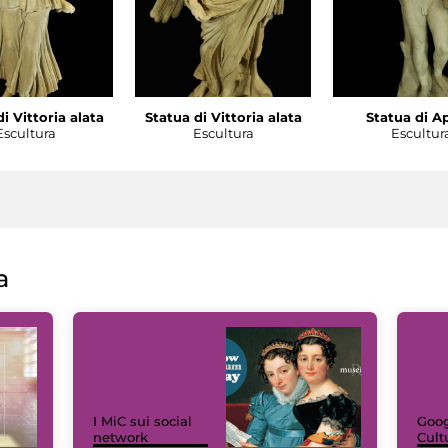
i Vittoria alata
Statua di Vittoria alata
Statua di A
Escultura
Escultura
Escultur
a
I MiC sui social
Goog
network
Cult