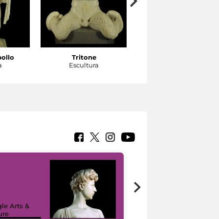
pollo
Tritone
Tritone
a
Escultura
Escultura
le Arts &
ure
I like MiC