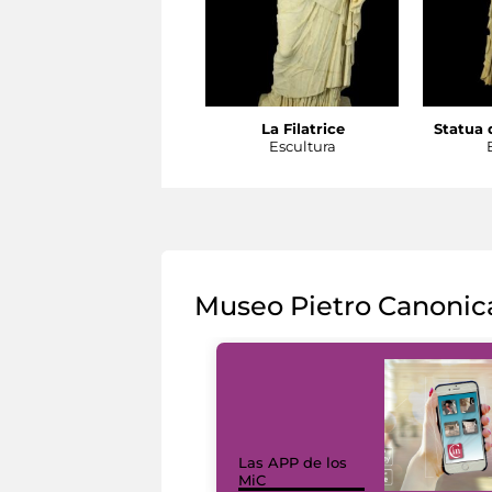
La Filatrice
Statua d
Escultura
Museo Pietro Canonic
Las APP de los
MiC