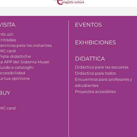
VISITA
EVENTOS
nfo útil
Entradas
EXHIBICIONES
ervicios para los visitantes
MIC card
isite didattiche
DIDATTICA
Le APP del Sistema Musei
Didáctica para las escuelas
Guide e cataloghi
Accesibilidad
Didáctica para todos
La tua opinione
Encuentros para profesores y
estudiantes
Proyectos accesibles
BUY
MIC card