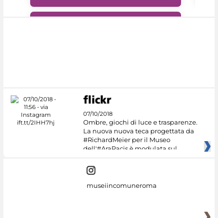
#DiscoverMiC
07/10/2018
Ombre, giochi di luce e trasparenze.
La nuova nuova teca progettata da
#RichardMeier per il Museo
dell'#AraPacis è modulata sul
museiincomuneroma