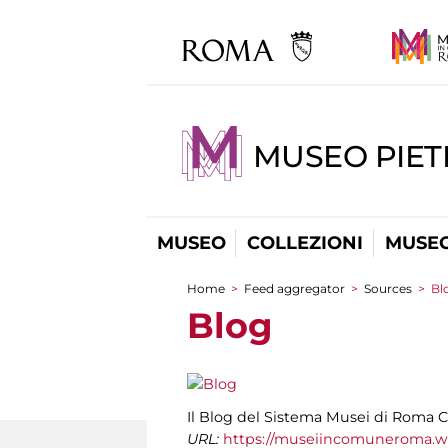
MUSEO PIET
MUSEO
COLLEZIONI
MUSEO
Home
>
Feed aggregator
>
Sources
>
Bl
You are here
Blog
Il Blog del Sistema Musei di Roma C
URL:
https://museiincomuneroma.w