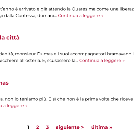
t’anno è arrivato e già attendo la Quaresima come una liberazi
oggi dalla Contessa, domani…
Continua a leggere →
la città
ndanità, monsieur Dumas e i suoi accompagnatori bramavano i
icchiere all’osteria. E, scusassero la…
Continua a leggere →
mas
, non lo teniamo più. E sì che non è la prima volta che riceve a
a a leggere →
1
2
3
siguiente >
última »