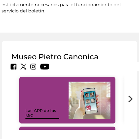
estrictamente necesarios para el funcionamiento del
servicio del boletín.
Museo Pietro Canonica
Las APP de los
I Mi
MiC
net