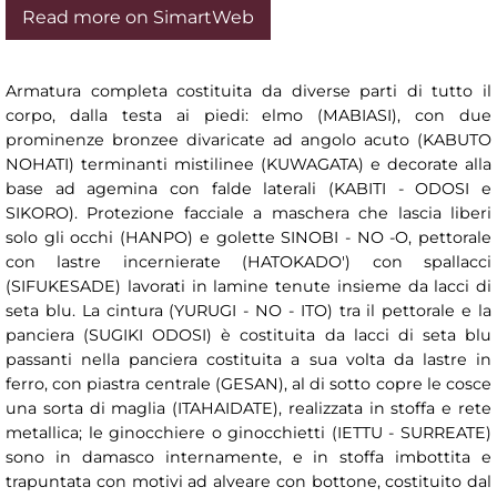
Read more on SimartWeb
Armatura completa costituita da diverse parti di tutto il
corpo, dalla testa ai piedi: elmo (MABIASI), con due
prominenze bronzee divaricate ad angolo acuto (KABUTO
NOHATI) terminanti mistilinee (KUWAGATA) e decorate alla
base ad agemina con falde laterali (KABITI - ODOSI e
SIKORO). Protezione facciale a maschera che lascia liberi
solo gli occhi (HANPO) e golette SINOBI - NO -O, pettorale
con lastre incernierate (HATOKADO') con spallacci
(SIFUKESADE) lavorati in lamine tenute insieme da lacci di
seta blu. La cintura (YURUGI - NO - ITO) tra il pettorale e la
panciera (SUGIKI ODOSI) è costituita da lacci di seta blu
passanti nella panciera costituita a sua volta da lastre in
ferro, con piastra centrale (GESAN), al di sotto copre le cosce
una sorta di maglia (ITAHAIDATE), realizzata in stoffa e rete
metallica; le ginocchiere o ginocchietti (IETTU - SURREATE)
sono in damasco internamente, e in stoffa imbottita e
trapuntata con motivi ad alveare con bottone, costituito dal