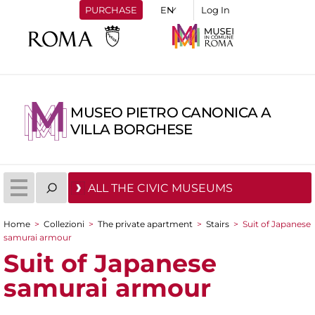
PURCHASE
Log In
MUSEO PIETRO CANONICA A
VILLA BORGHESE
ALL THE CIVIC MUSEUMS
Home
>
Collezioni
>
The private apartment
>
Stairs
>
Suit of Japanese
You are here
samurai armour
Suit of Japanese
samurai armour