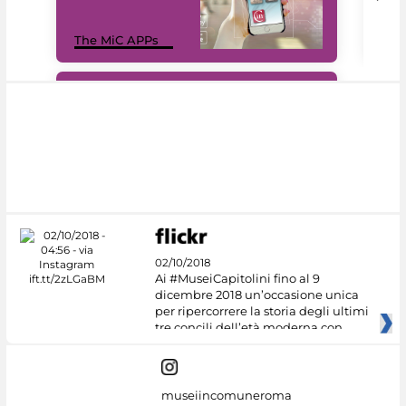
MiC
The MiC APPs
net
#DiscoverMiC
02/10/2018
Ai #MuseiCapitolini fino al 9
dicembre 2018 un’occasione unica
per ripercorrere la storia degli ultimi
tre concili dell’età moderna con
museiincomuneroma