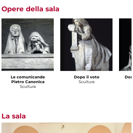
Opere della sala
Le comunicande
Dopo il voto
Don
Pietro Canonica
Scultura
Scultura
La sala