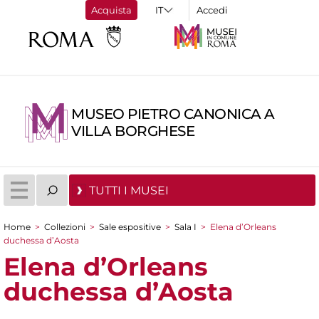
Acquista
Accedi
MUSEO PIETRO CANONICA A
VILLA BORGHESE
TUTTI I MUSEI
Home
>
Collezioni
>
Sale espositive
>
Sala I
>
Elena d’Orleans
Tu sei qui
duchessa d’Aosta
Elena d’Orleans
duchessa d’Aosta