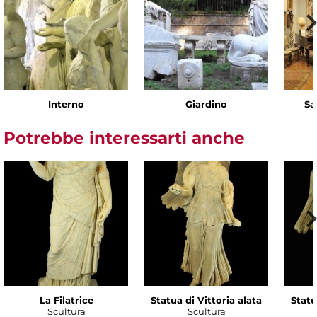
Interno
Giardino
Sa
Potrebbe interessarti anche
La Filatrice
Statua di Vittoria alata
Statu
Scultura
Scultura