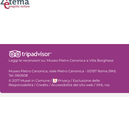
Leggi le recensioni su:
Museo Pietro Canonica a Villa Borghese
Museo Pietro Canonica, viale Pietro Canonica - 00197 Roma (RM)
Tel. 060608
© 2017 Musei in Comune
/
Privacy
/
Esclusione delle
Responsabilità
/
Credits
/
Accessibilità del sito web
/
XML-rss