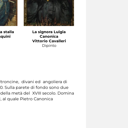
la stalla
La signora Luigia
Deserto della Persia
quini
Canonica
orientale
Vittorio Cavalleri
Alberto Pasini
Dipinto
Dipinto
ltroncine, divani ed angoliera di
0. Sulla parete di fondo sono due
 della metà del XVIII secolo. Domina
d, al quale Pietro Canonica