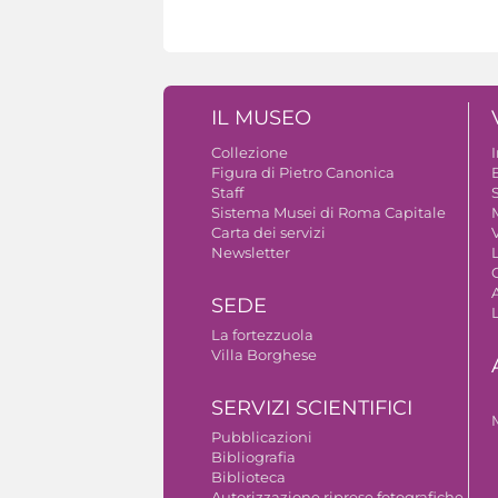
IL MUSEO
Collezione
Figura di Pietro Canonica
B
Staff
S
Sistema Musei di Roma Capitale
Carta dei servizi
V
Newsletter
A
SEDE
La fortezzuola
Villa Borghese
SERVIZI SCIENTIFICI
Pubblicazioni
Bibliografia
Biblioteca
Autorizzazione riprese fotografiche