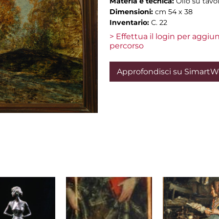
Materia e tecnica:
Olio su tavo
Dimensioni:
cm 54 x 38
Inventario:
C. 22
> Effettua il login per aggi
percorso
Approfondisci su Simart