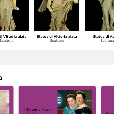
i Vittoria alata
Statua di Vittoria alata
Statua di A
Scultura
Scultura
Scultur
a
Il Sistema Musei
sui social
Goog