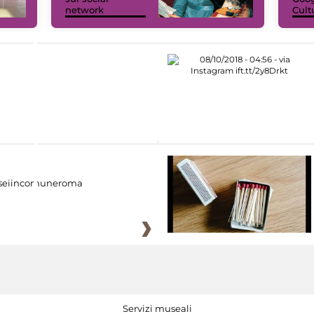
network
Cult
eiincomuneroma
Servizi museali