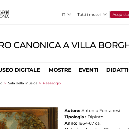
Tutti i musei
Acquist
RO CANONICA A VILLA BORG
USEO DIGITALE
MOSTRE
EVENTI
DIDATT
to
>
Sala della musica
>
Paesaggio
Autore:
Antonio Fontanesi
Tipologia :
Dipinto
Anno:
1864-67 ca.