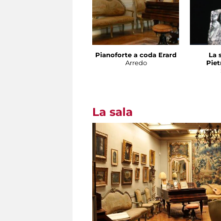
Pianoforte a coda Erard
La 
Arredo
Piet
La sala