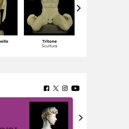
pollo
Tritone
Tritone
a
Scultura
Scultura
le Arts &