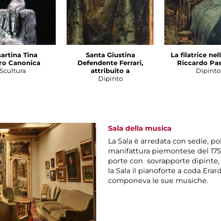
sartina Tina
Santa Giustina
La filatrice nel
ro Canonica
Defendente Ferrari,
Riccardo Pas
Scultura
attribuito a
Dipinto
Dipinto
Sala della musica
La Sala è arredata con sedie, po
manifattura piemontese del 175
porte con sovrapporte dipinte,
la Sala il pianoforte a coda Erar
componeva le sue musiche.