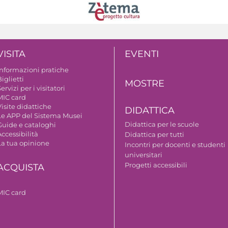
VISITA
EVENTI
Informazioni pratiche
iglietti
MOSTRE
ervizi per i visitatori
MIC card
isite didattiche
DIDATTICA
Le APP del Sistema Musei
Didattica per le scuole
Guide e cataloghi
ccessibilità
Didattica per tutti
La tua opinione
Incontri per docenti e studenti
universitari
Progetti accessibili
ACQUISTA
MIC card