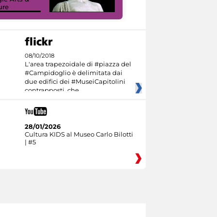
ure
I like MiC
08/10/2018
L'area trapezoidale di #piazza del
#Campidoglio è delimitata dai
due edifici dei #MuseiCapitolini
contrapposti, che
28/01/2026
Cultura KIDS al Museo Carlo Bilotti
| #5