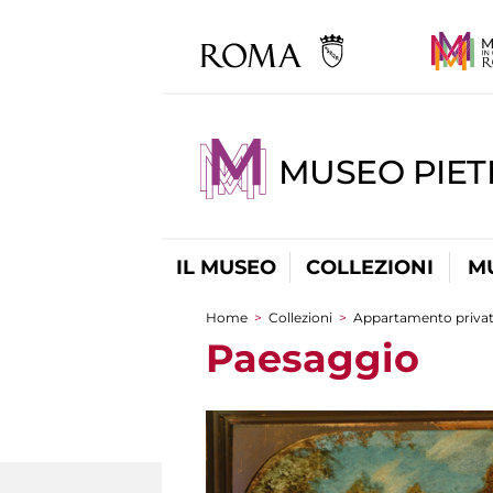
MUSEO PIET
IL MUSEO
COLLEZIONI
M
Home
>
Collezioni
>
Appartamento priva
Tu sei qui
Paesaggio