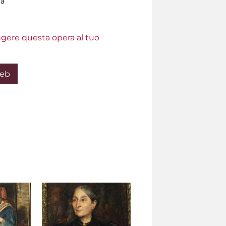
la
ungere questa opera al tuo
Web