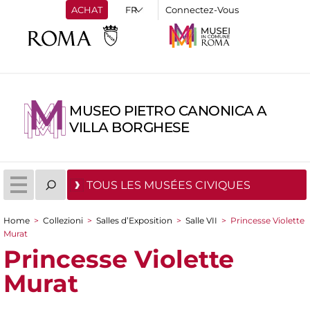
ACHAT
Connectez-Vous
MUSEO PIETRO CANONICA A
VILLA BORGHESE
TOUS LES MUSÉES CIVIQUES
Home
>
Collezioni
>
Salles d’Exposition
>
Salle VII
>
Princesse Violette
You are here
Murat
Princesse Violette
Murat