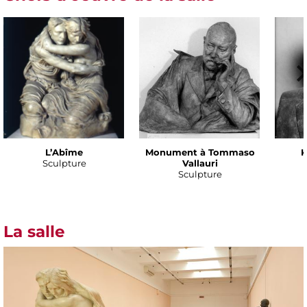
L’Abîme
Monument à Tommaso
K
Sculpture
Vallauri
Sculpture
La salle