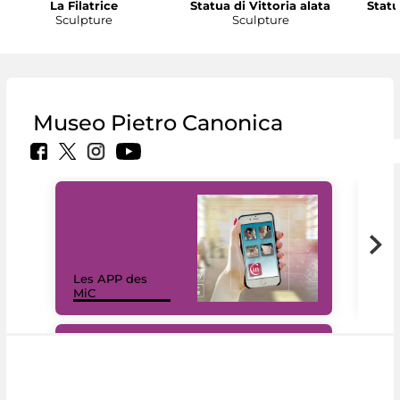
La Filatrice
Statua di Vittoria alata
Statu
Sculpture
Sculpture
Museo Pietro Canonica
Les APP des
Les
MiC
rés