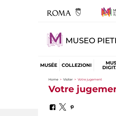
MUSEO PIET
MUS
MUSÉE
COLLEZIONI
DIGI
Home
>
Visiter
>
Votre jugement
You are here
Votre jugeme