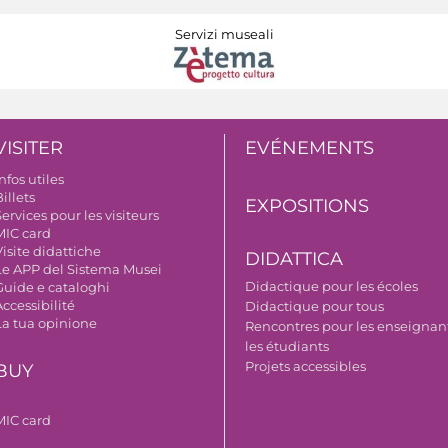
Servizi museali
VISITER
EVÉNEMENTS
nfos utiles
illets
EXPOSITIONS
ervices pour les visiteurs
MIC card
isite didattiche
DIDATTICA
Le APP del Sistema Musei
Didactique pour les écoles
Guide e cataloghi
ccessibilité
Didactique pour tous
La tua opinione
Rencontres pour les enseignant
les étudiants
Projets accessibles
BUY
MIC card