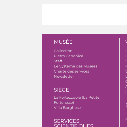
MUSÉE
Collection
I
Pietro Canonica
B
Staff
S
Le Système des Musées
Charte des services
V
Newsletter
A
SIÈGE
La Fortezzuola (La Petite
Forteresse)
Villa Borghese
SERVICES
SCIENTIFIQUES