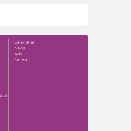
Calendrier
News
Avis
Sponsor
s et