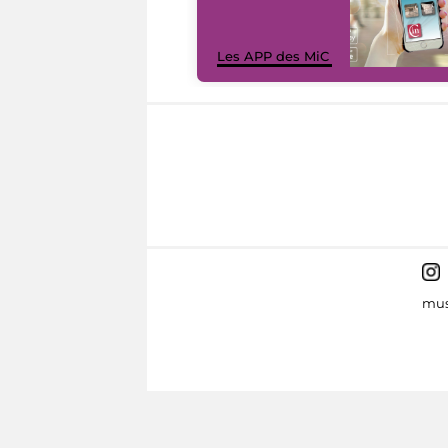
Les APP des MiC
mus