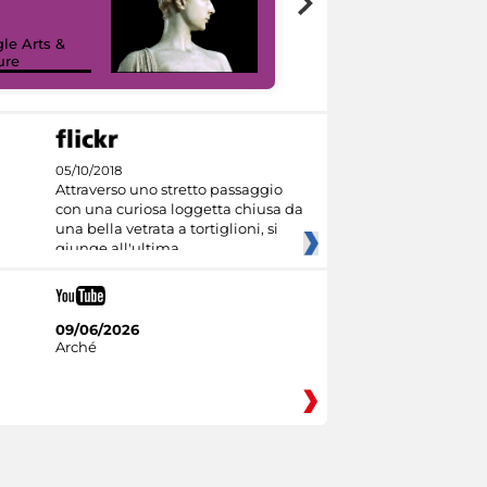
le Arts &
ure
I like MiC
05/10/2018
Attraverso uno stretto passaggio
con una curiosa loggetta chiusa da
una bella vetrata a tortiglioni, si
giunge all'ultima
09/06/2026
Arché