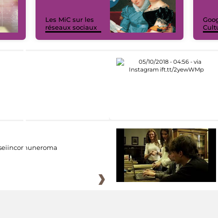
Les MiC sur les
Goog
réseaux sociaux
Cult
eiincomuneroma