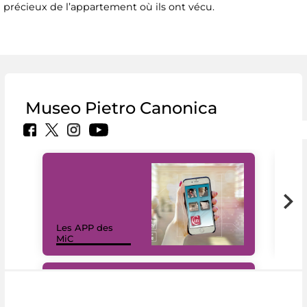
précieux de l’appartement où ils ont vécu.
Museo Pietro Canonica
Les APP des
Les
MiC
rés