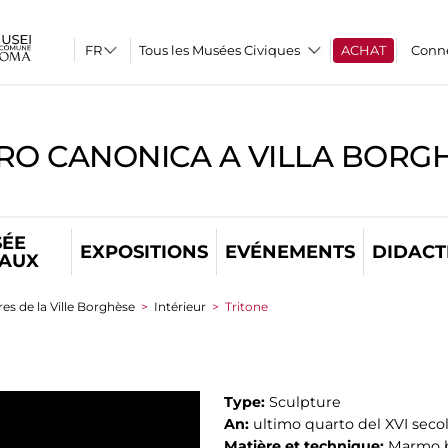
Tous les Musées Civiques
ACHAT
Conn
RO CANONICA A VILLA BORG
ÉE
EXPOSITIONS
EVÉNEMENTS
DIDACT
TAUX
es de la Ville Borghèse
>
Intérieur
>
Tritone
Type:
Sculpture
An:
ultimo quarto del XVI seco
Matière et technique:
Marmo 