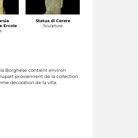
arsia
Statua di Cerere
Statua di Ercole
e Ercole
Sculpture
Sculpture
e
illa Borghese contient environ
lupart proviennent de la collection
me décoration de la villa.