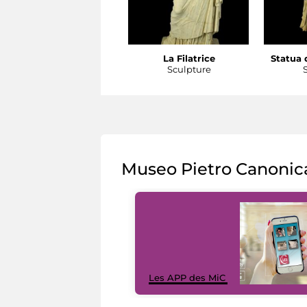
La Filatrice
Statua d
Sculpture
Museo Pietro Canonic
Les APP des MiC