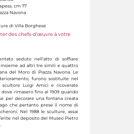
 spess. cm 77
iazza Navona
ture di Villa Borghese
ter des chefs-d'œuvre à votre
entato seduto nell’atto di soffiare
 insieme ad altri tre simili e quattro
ana del Moro di Piazza Navona. Le
terioramento, furono sostituite nel
 scultore Luigi Amici e ricoverate
o dove rimasero fino al 1909 quando
se per decorare una fontana creata
 Lago che pertanto prese il nome di
heroni. Nel 1988 le sculture, assai
sferite nel deposito del Museo Pietro
.