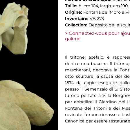
Taille:
h. cm 104, largh. cm 190,
Origine:
Fontana del Moro a P
Inventaire:
VB 273
Collection:
Deposito delle scul
> Connectez-vous pour ajou
galerie
Il tritone, acefalo, è rappres
dentro una buccina. Il tritone,
mascheroni, decorava la Font
otto sculture, a causa del de
1874 da copie eseguite dallo
presso il Semenzaio di S. Sist
furono portate a Villa Borghe
per abbellire il Giardino del
Fontana dei Tritoni e dei Masc
rovinate, furono rimosse e tra
Canonica per essere restaurate