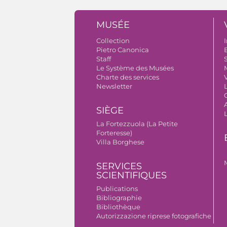
MUSÉE
Collection
I
Pietro Canonica
B
Staff
S
Le Système des Musées
Charte des services
V
Newsletter
A
SIÈGE
La Fortezzuola (La Petite
Forteresse)
Villa Borghese
SERVICES
SCIENTIFIQUES
Publications
Bibliographie
Bibliothèque
Autorizzazione riprese fotografiche