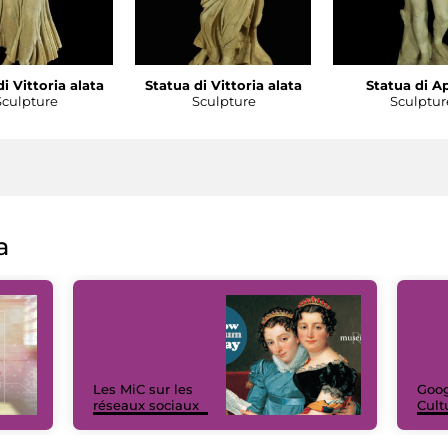
i Vittoria alata
Statua di Vittoria alata
Statua di A
Sculpture
Sculpture
Sculptur
a
Les MiC sur les
Goog
réseaux sociaux
Cult