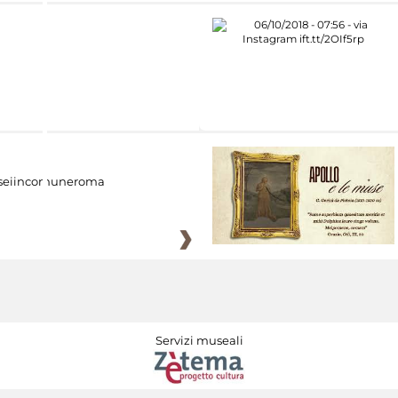
eiincomuneroma
Servizi museali