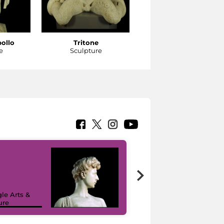
pollo
Tritone
Tritone
e
Sculpture
Sculpture
le Arts &
ure
I like MiC