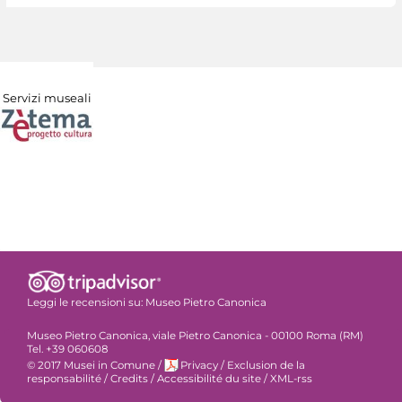
Servizi museali
Leggi le recensioni su:
Museo Pietro Canonica
Museo Pietro Canonica, viale Pietro Canonica - 00100 Roma (RM)
Tel. +39 060608
© 2017 Musei in Comune
/
Privacy
/
Exclusion de la
responsabilité
/
Credits
/
Accessibilité du site
/
XML-rss