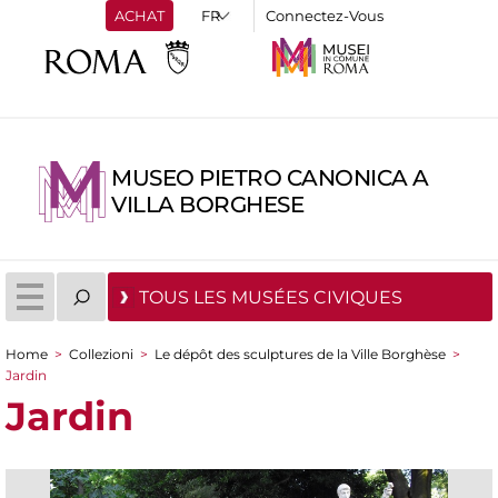
ACHAT
Connectez-Vous
MUSEO PIETRO CANONICA A
VILLA BORGHESE
TOUS LES MUSÉES CIVIQUES
Home
>
Collezioni
>
Le dépôt des sculptures de la Ville Borghèse
>
You are here
Jardin
Jardin