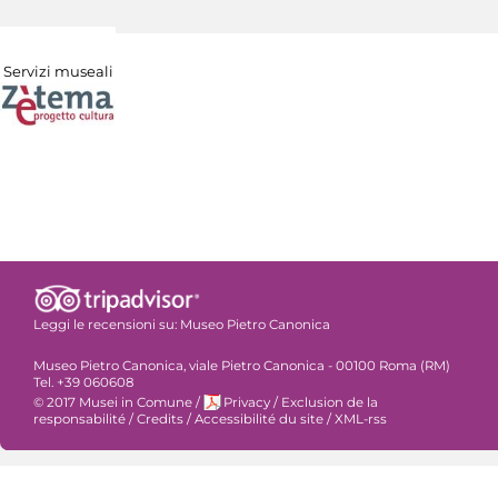
Servizi museali
Leggi le recensioni su:
Museo Pietro Canonica
Museo Pietro Canonica, viale Pietro Canonica - 00100 Roma (RM)
Tel. +39 060608
© 2017 Musei in Comune
/
Privacy
/
Exclusion de la
responsabilité
/
Credits
/
Accessibilité du site
/
XML-rss