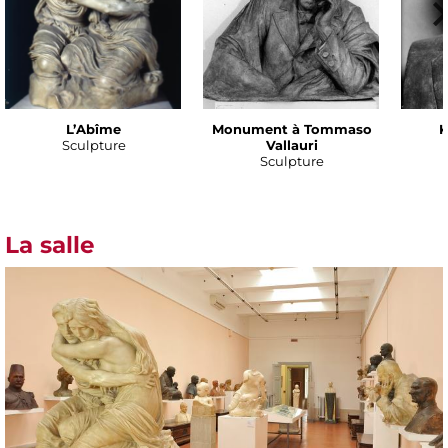
L’Abîme
Monument à Tommaso
K
Sculpture
Vallauri
Sculpture
La salle