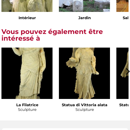
Intérieur
Jardin
Sal
Vous pouvez également être
intéressé à
La Filatrice
Statua di Vittoria alata
Statu
Sculpture
Sculpture