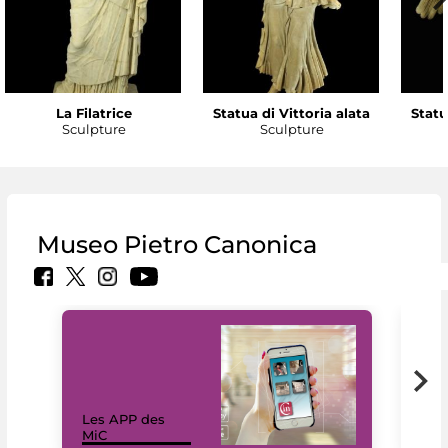
La Filatrice
Statua di Vittoria alata
Statu
Sculpture
Sculpture
Museo Pietro Canonica
Les APP des
Les
MiC
rés