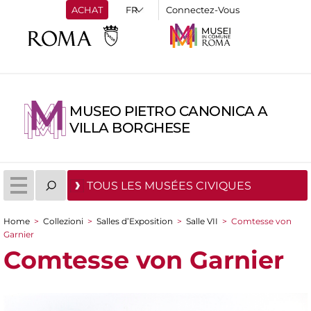
ACHAT
Connectez-Vous
MUSEO PIETRO CANONICA A
VILLA BORGHESE
TOUS LES MUSÉES CIVIQUES
Home
>
Collezioni
>
Salles d’Exposition
>
Salle VII
>
Comtesse von
You are here
Garnier
Comtesse von Garnier