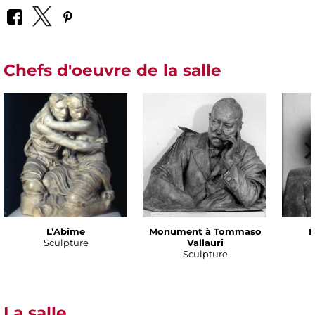
Chefs d'oeuvre de la salle
L’Abîme
Monument à Tommaso
K
Sculpture
Vallauri
Sculpture
La salle