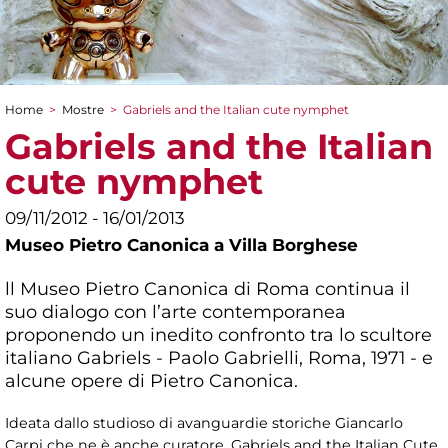
Home
>
Mostre
>
Gabriels and the Italian cute nymphet
Tu sei qui
Gabriels and the Italian
cute nymphet
09/11/2012 - 16/01/2013
Museo Pietro Canonica a Villa Borghese
ll Museo Pietro Canonica di Roma continua il
suo dialogo con l’arte contemporanea
proponendo un inedito confronto tra lo scultore
italiano Gabriels - Paolo Gabrielli, Roma, 1971 - e
alcune opere di Pietro Canonica.
Ideata dallo studioso di avanguardie storiche Giancarlo
Carpi che ne è anche curatore, Gabriels and the Italian Cute