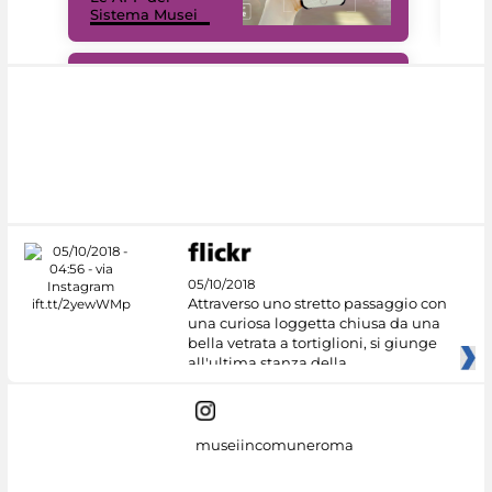
Sistema Musei
net
#DiscoverMiC
05/10/2018
Attraverso uno stretto passaggio con
una curiosa loggetta chiusa da una
bella vetrata a tortiglioni, si giunge
all'ultima stanza della
museiincomuneroma