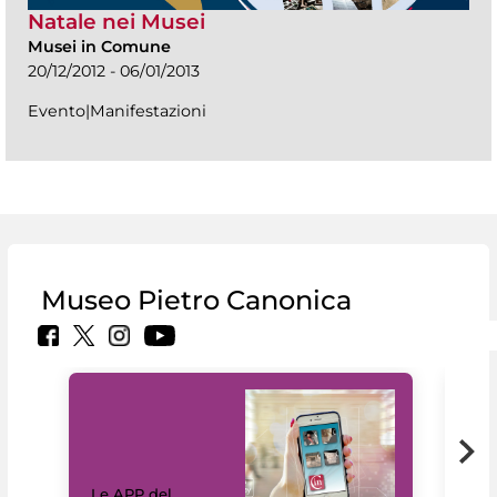
Natale nei Musei
Musei in Comune
20/12/2012 - 06/01/2013
Evento|Manifestazioni
Museo Pietro Canonica
Il 
Le APP del
Mus