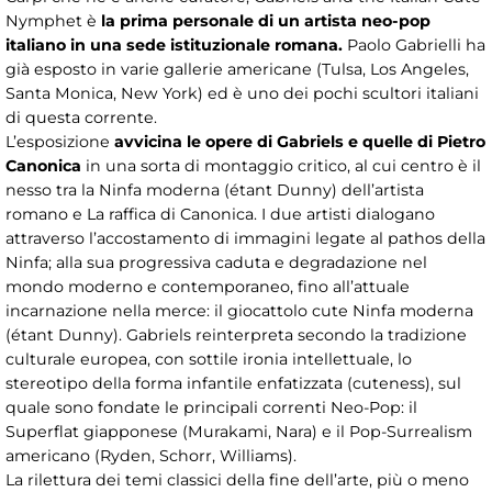
Nymphet è
la prima personale di un artista neo-pop
italiano in una sede istituzionale romana.
Paolo Gabrielli ha
già esposto in varie gallerie americane (Tulsa, Los Angeles,
Santa Monica, New York) ed è uno dei pochi scultori italiani
di questa corrente.
L’esposizione
avvicina le opere di Gabriels e quelle di Pietro
Canonica
in una sorta di montaggio critico, al cui centro è il
nesso tra la Ninfa moderna (étant Dunny) dell’artista
romano e La raffica di Canonica. I due artisti dialogano
attraverso l’accostamento di immagini legate al pathos della
Ninfa; alla sua progressiva caduta e degradazione nel
mondo moderno e contemporaneo, fino all’attuale
incarnazione nella merce: il giocattolo cute Ninfa moderna
(étant Dunny). Gabriels reinterpreta secondo la tradizione
culturale europea, con sottile ironia intellettuale, lo
stereotipo della forma infantile enfatizzata (cuteness), sul
quale sono fondate le principali correnti Neo-Pop: il
Superflat giapponese (Murakami, Nara) e il Pop-Surrealism
americano (Ryden, Schorr, Williams).
La rilettura dei temi classici della fine dell’arte, più o meno