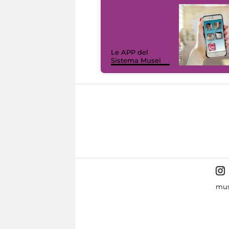
Le APP del
Sistema Musei
mus