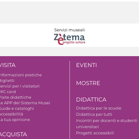
Servizi museali
VISITA
EVENTI
Informazioni pratiche
iglietti
MOSTRE
ervizi per i visitatori
MIC card
isite didattiche
DIDATTICA
Le APP del Sistema Musei
Didattica per le scuole
Guide e cataloghi
ccessibilità
Didattica per tutti
La tua opinione
Incontri per docenti e studenti
universitari
Progetti accessibili
ACQUISTA