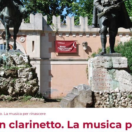
to. La musica per rinascere
on clarinetto. La musica 