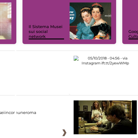
Il Sistema Musei
sui social
Goog
network
Cult
eiincomuneroma