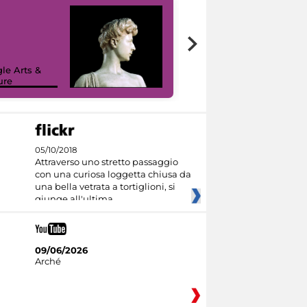
le Arts &
ure
I like MiC
05/10/2018
Attraverso uno stretto passaggio
con una curiosa loggetta chiusa da
una bella vetrata a tortiglioni, si
giunge all'ultima
09/06/2026
Arché