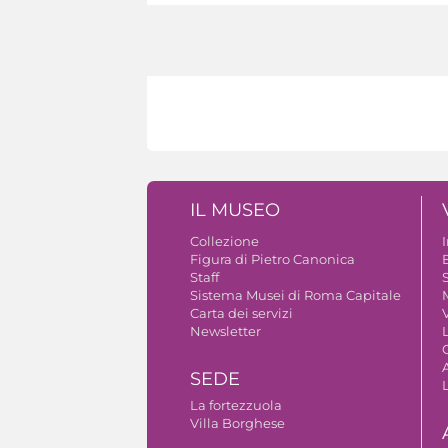
IL MUSEO
Collezione
Figura di Pietro Canonica
B
Staff
S
Sistema Musei di Roma Capitale
Carta dei servizi
V
Newsletter
A
SEDE
La fortezzuola
Villa Borghese