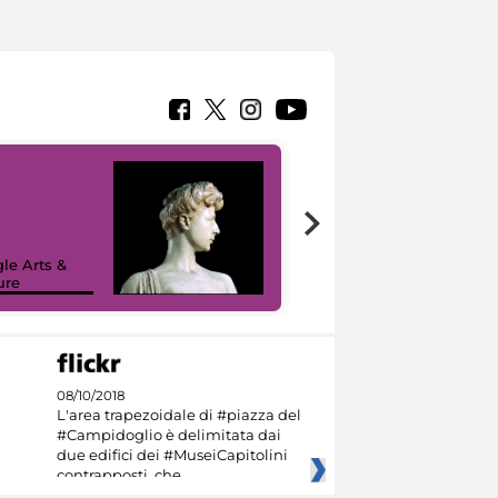
le Arts &
ure
I like MiC
08/10/2018
L'area trapezoidale di #piazza del
#Campidoglio è delimitata dai
due edifici dei #MuseiCapitolini
contrapposti, che