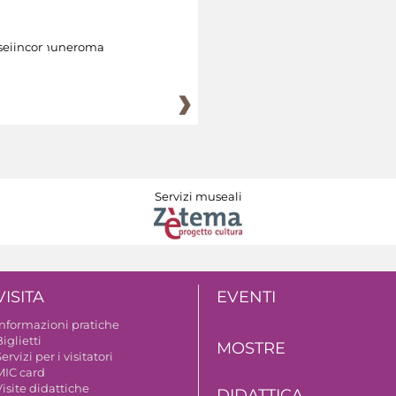
eiincomuneroma
Servizi museali
VISITA
EVENTI
Informazioni pratiche
iglietti
MOSTRE
ervizi per i visitatori
MIC card
isite didattiche
DIDATTICA