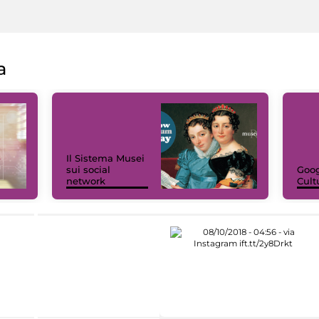
a
Il Sistema Musei
sui social
Goog
network
Cult