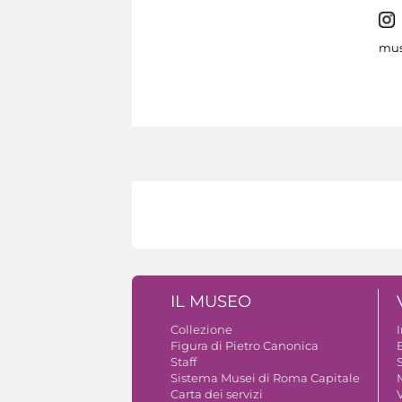
mus
IL MUSEO
Collezione
Figura di Pietro Canonica
B
Staff
S
Sistema Musei di Roma Capitale
Carta dei servizi
V