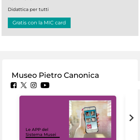
Didattica per tutti
Gratis con la MIC card
Museo Pietro Canonica
Il 
Le APP del
Mus
Sistema Musei
net