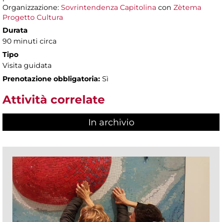
Organizzazione:
Sovrintendenza Capitolina
con
Zètema
Progetto Cultura
Durata
90 minuti circa
Tipo
Visita guidata
Prenotazione obbligatoria:
Sì
Attività correlate
In archivio