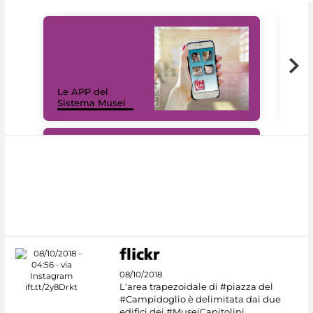
Il 
Le APP del
Mus
Sistema Musei
net
#DiscoverMiC
08/10/2018
L'area trapezoidale di #piazza del
#Campidoglio è delimitata dai due
edifici dei #MuseiCapitolini