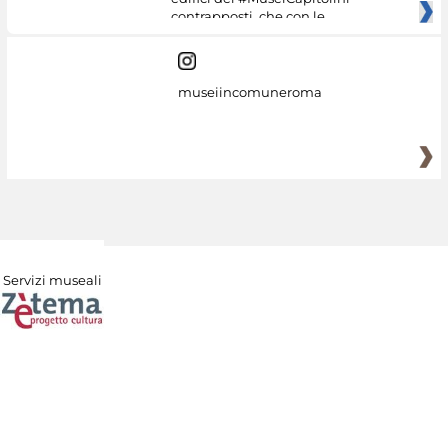
contrapposti, che con le
museiincomuneroma
Servizi museali