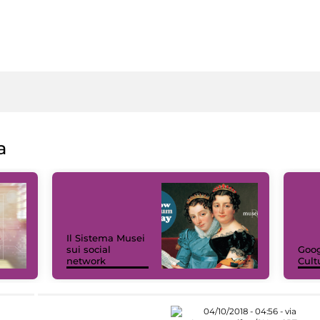
a
Il Sistema Musei
sui social
Goog
network
Cult