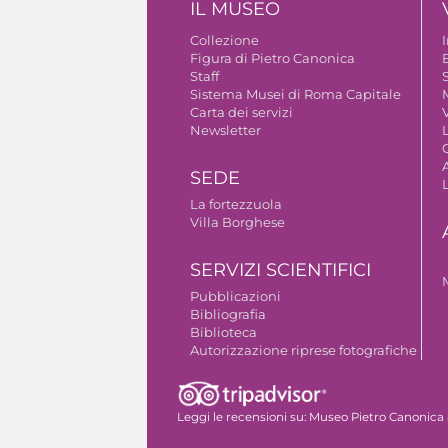
IL MUSEO
Collezione
Figura di Pietro Canonica
B
Staff
S
Sistema Musei di Roma Capitale
Carta dei servizi
V
Newsletter
A
SEDE
La fortezzuola
Villa Borghese
SERVIZI SCIENTIFICI
Pubblicazioni
Bibliografia
Biblioteca
Autorizzazione riprese fotografiche
Leggi le recensioni su:
Museo Pietro Canonica 