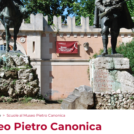
e
>
Scuole al Museo Pietro Canonica
eo Pietro Canonica