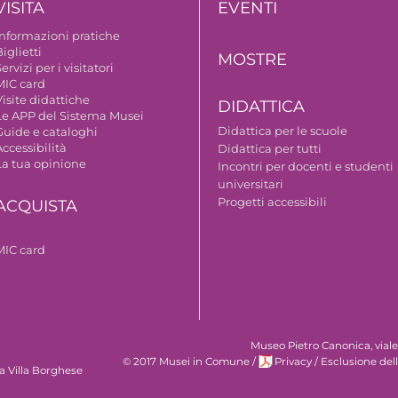
VISITA
EVENTI
Informazioni pratiche
iglietti
MOSTRE
ervizi per i visitatori
MIC card
isite didattiche
DIDATTICA
Le APP del Sistema Musei
Didattica per le scuole
Guide e cataloghi
ccessibilità
Didattica per tutti
La tua opinione
Incontri per docenti e studenti
universitari
Progetti accessibili
ACQUISTA
MIC card
Museo Pietro Canonica, vial
© 2017 Musei in Comune
/
Privacy
/
Esclusione del
a Villa Borghese