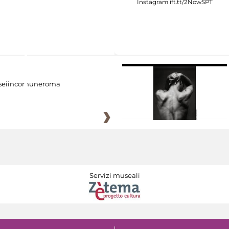
eiincomuneroma
Servizi museali