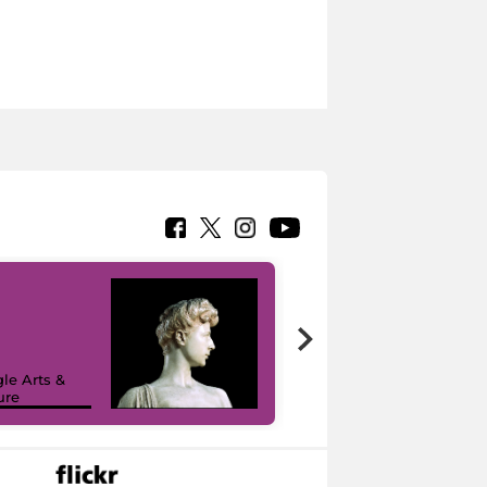
le Arts &
ure
I like MiC