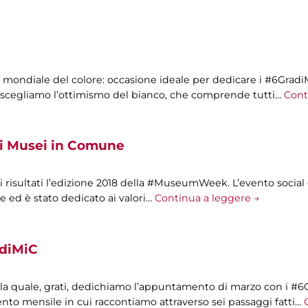
ata mondiale del colore: occasione ideale per dedicare i #6Gra
e scegliamo l’ottimismo del bianco, che comprende tutti…
Cont
 Musei in Comune
 risultati l’edizione 2018 della #MuseumWeek. L’evento social
ile ed è stato dedicato ai valori…
Continua a leggere →
adiMiC
alla quale, grati, dedichiamo l’appuntamento di marzo con i #6
o mensile in cui raccontiamo attraverso sei passaggi fatti…