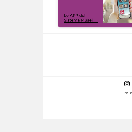
Le APP del
Sistema Musei
mus