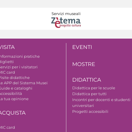
Servizi museali
VISITA
EVENTI
Informazioni pratiche
iglietti
MOSTRE
ervizi per i visitatori
MIC card
isite didattiche
DIDATTICA
Le APP del Sistema Musei
Didattica per le scuole
Guide e cataloghi
ccessibilità
Didattica per tutti
La tua opinione
Incontri per docenti e studenti
universitari
Progetti accessibili
ACQUISTA
MIC card