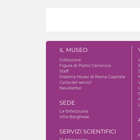
IL MUSEO
Collezione
Figura di Pietro Canonica
B
Staff
S
Sistema Musei di Roma Capitale
Carta dei servizi
V
Newsletter
A
SEDE
La fortezzuola
Villa Borghese
SERVIZI SCIENTIFICI
Pubblicazioni