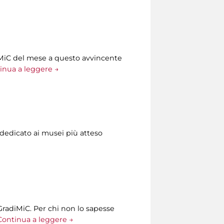
diMiC del mese a questo avvincente
inua a leggere →
 dedicato ai musei più atteso
GradiMiC. Per chi non lo sapesse
Continua a leggere →