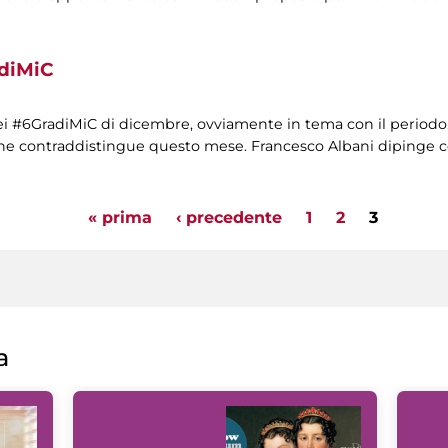
adiMiC
dei #6GradiMiC di dicembre, ovviamente in tema con il periodo
che contraddistingue questo mese. Francesco Albani dipinge co
« prima
‹ precedente
1
2
3
a