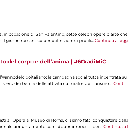
e, in occasione di San Valentino, sette celebri opere d’arte c
il giorno romantico per definizione, i profili…
Continua a legg
nto del corpo e dell’anima | #6GradiMiC
#annodelciboitaliano: la campagna social tutta incentrata su 
nistero dei beni e delle attività culturali e del turismo,…
Contin
tisti all’Opera al Museo di Roma, ci siamo fatti conquistare dal
adizionale appuntamento con i #buonipropositi per…
Continua a 