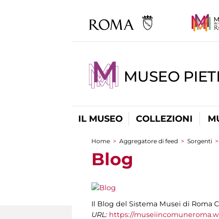
MUSEO PIET
IL MUSEO
COLLEZIONI
M
Home
>
Aggregatore di feed
>
Sorgenti
Tu sei qui
Blog
Il Blog del Sistema Musei di Roma C
URL:
https://museiincomuneroma.w