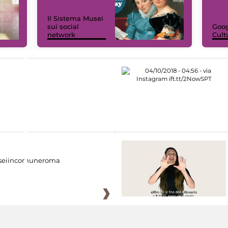
Il Sistema Musei
sui social
Goog
network
Cult
eiincomuneroma