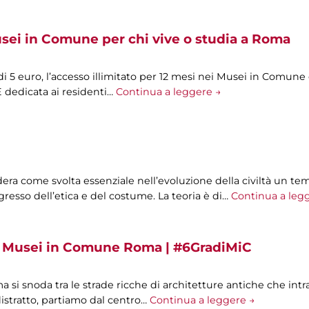
sei in Comune per chi vive o studia a Roma
i 5 euro, l’accesso illimitato per 12 mesi nei Musei in Comune e n
È dedicata ai residenti…
Continua a leggere →
era come svolta essenziale nell’evoluzione della civiltà un tem
resso dell’etica e del costume. La teoria è di…
Continua a leg
ei Musei in Comune Roma | #6GradiMiC
ma si snoda tra le strade ricche di architetture antiche che int
istratto, partiamo dal centro…
Continua a leggere →