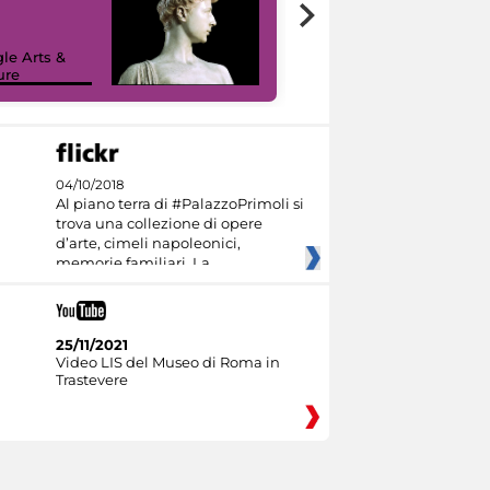
le Arts &
ure
I like MiC
04/10/2018
Al piano terra di #PalazzoPrimoli si
trova una collezione di opere
d’arte, cimeli napoleonici,
memorie familiari. La
25/11/2021
Video LIS del Museo di Roma in
Trastevere