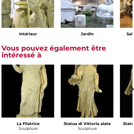
Intérieur
Jardin
Sal
Vous pouvez également être
intéressé à
La Filatrice
Statua di Vittoria alata
Statu
Sculpture
Sculpture