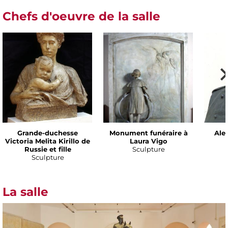
Chefs d'oeuvre de la salle
Grande-duchesse
Monument funéraire à
Alex
Victoria Melita Kirillo de
Laura Vigo
Russie et fille
Sculpture
Sculpture
La salle