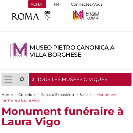
ACHAT
Connectez-Vous
MUSEO PIETRO CANONICA A
VILLA BORGHESE
TOUS LES MUSÉES CIVIQUES
Home
>
Collezioni
>
Salles d’Exposition
>
Salle II
>
Monument
You are here
funéraire à Laura Vigo
Monument funéraire à
Laura Vigo