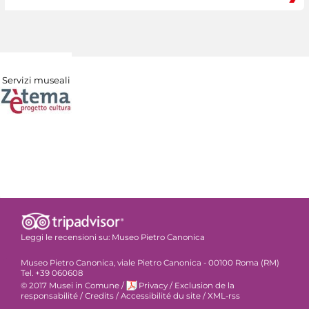
Servizi museali
Leggi le recensioni su:
Museo Pietro Canonica
Museo Pietro Canonica, viale Pietro Canonica - 00100 Roma (RM)
Tel. +39 060608
© 2017 Musei in Comune
/
Privacy
/
Exclusion de la
responsabilité
/
Credits
/
Accessibilité du site
/
XML-rss