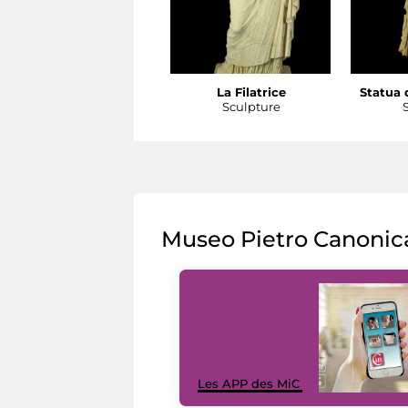
La Filatrice
Statua d
Sculpture
Museo Pietro Canonic
Les APP des MiC