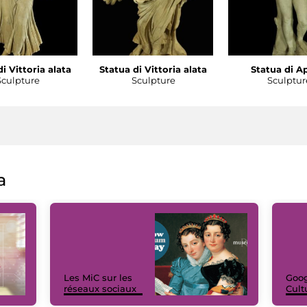
i Vittoria alata
Statua di Vittoria alata
Statua di A
Sculpture
Sculpture
Sculptur
a
Les MiC sur les
Goog
réseaux sociaux
Cult