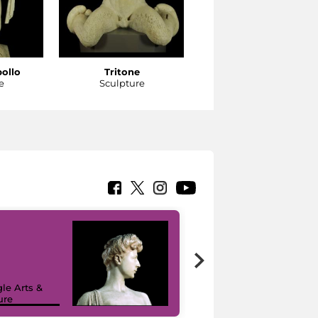
pollo
Tritone
Tritone
e
Sculpture
Sculpture
le Arts &
ure
I like MiC