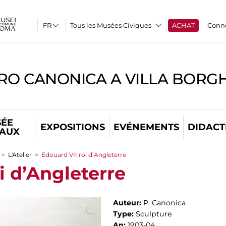
Tous les Musées Civiques
ACHAT
Conn
RO CANONICA A VILLA BORG
ÉE
EXPOSITIONS
EVÉNEMENTS
DIDACT
TAUX
>
L'Atelier
>
Edouard VII roi d’Angleterre
i d’Angleterre
Auteur:
P. Canonica
Type:
Sculpture
An:
1903-04