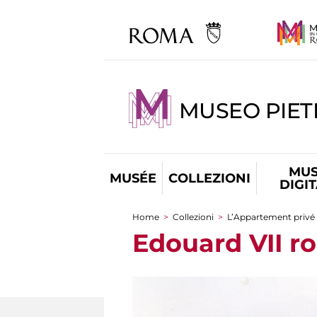
MUSEO PIET
MUS
MUSÉE
COLLEZIONI
DIGI
Home
>
Collezioni
>
L’Appartement privé
You are here
Edouard VII ro