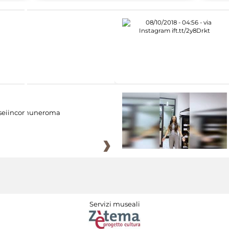
eiincomuneroma
Servizi museali