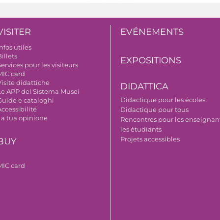
VISITER
EVÉNEMENTS
nfos utiles
illets
EXPOSITIONS
ervices pour les visiteurs
MIC card
isite didattiche
DIDATTICA
Le APP del Sistema Musei
Didactique pour les écoles
Guide e cataloghi
ccessibilité
Didactique pour tous
La tua opinione
Rencontres pour les enseignant
les étudiants
Projets accessibles
BUY
MIC card