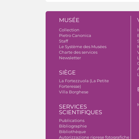
MUSÉE
Collection
I
Pietro Canonica
B
Staff
S
Le Système des Musées
Charte des services
V
Newsletter
A
SIÈGE
La Fortezzuola (La Petite
Forteresse)
Villa Borghese
SERVICES
SCIENTIFIQUES
Publications
Bibliographie
Bibliothèque
Autorizzazione riprese fotografiche