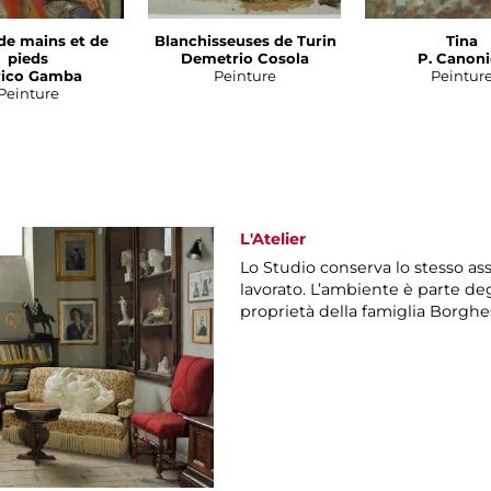
de mains et de
Blanchisseuses de Turin
Tina
pieds
Demetrio Cosola
P. Canoni
rico Gamba
Peinture
Peintur
Peinture
L'Atelier
Lo Studio conserva lo stesso asse
lavorato. L’ambiente è parte deg
proprietà della famiglia Borghe