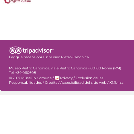
Leggi le recensioni su:
Museo Pietro Canonica
Museo Pietro Canonica, viale Pietro Canonica - 00100 Roma (RM)
Tel. +39 060608
© 2017 Musei in Comune
/
Privacy
/
Exclusiòn de las
Responsabilidades
/
Credits
/
Accesibilidad del sitio web
/
XML-rss