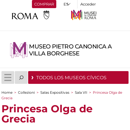
COMPRAR
Acceder
MUSEO PIETRO CANONICA A
VILLA BORGHESE
TODOS LOS MUSEOS CÍVICOS
Home
>
Collezioni
>
Salas Expositivas
>
Sala VII
>
Princesa Olga de
You are here
Grecia
Princesa Olga de
Grecia