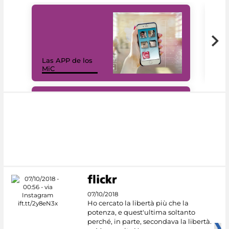
Las APP de los
I Mi
MiC
net
#DiscoverMiC
07/10/2018
Ho cercato la libertà più che la
potenza, e quest'ultima soltanto
perché, in parte, secondava la libertà.