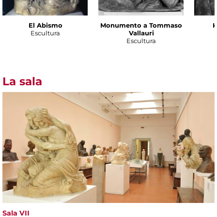
El Abismo
Monumento a Tommaso
K
Escultura
Vallauri
Escultura
La sala
Sala VII