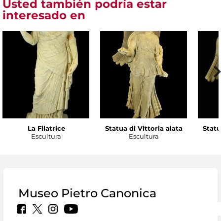
Usted también podría estar
interesado en
La Filatrice
Statua di Vittoria alata
Statu
Escultura
Escultura
Museo Pietro Canonica