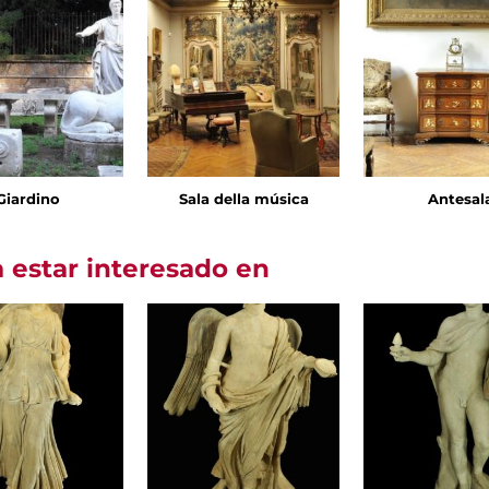
Giardino
Sala della música
Antesal
 estar interesado en