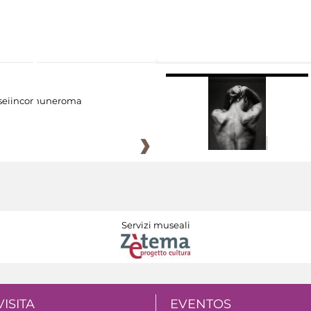
eiincomuneroma
Servizi museali
VISITA
EVENTOS