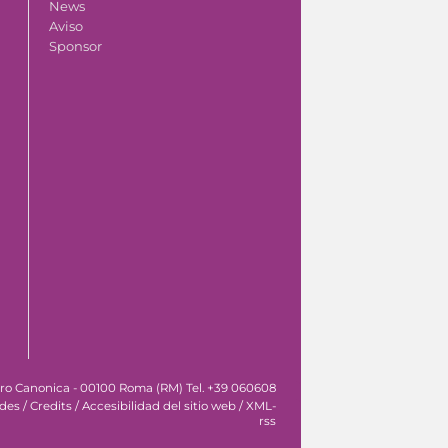
News
Aviso
Sponsor
tro Canonica - 00100 Roma (RM) Tel. +39 060608
ades
/
Credits
/
Accesibilidad del sitio web
/
XML-
rss