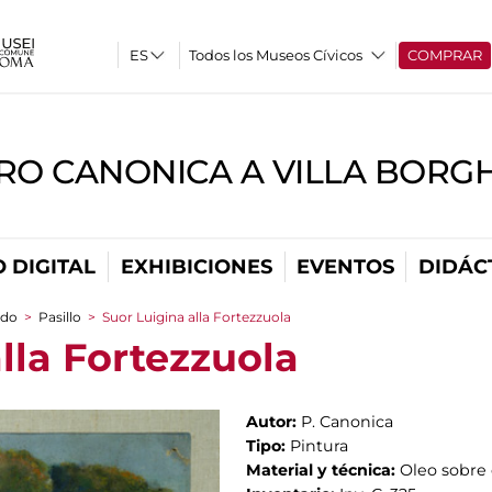
Todos los Museos Cívicos
COMPRAR
RO CANONICA A VILLA BORG
 DIGITAL
EXHIBICIONES
EVENTOS
DIDÁC
ado
>
Pasillo
>
Suor Luigina alla Fortezzuola
lla Fortezzuola
Autor:
P. Canonica
Tipo:
Pintura
Material y técnica:
Oleo sobre