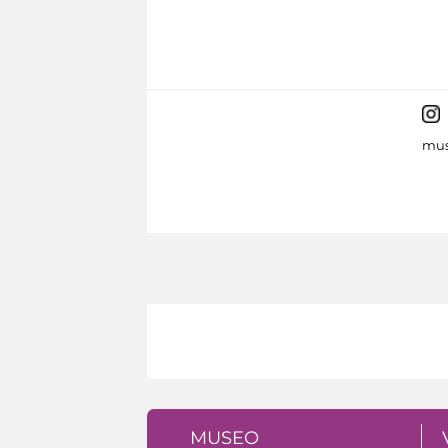
mus
MUSEO