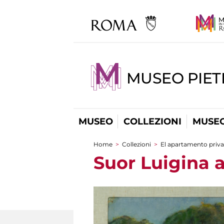
MUSEO PIET
MUSEO
COLLEZIONI
MUSEO
Home
>
Collezioni
>
El apartamento priv
You are here
Suor Luigina a