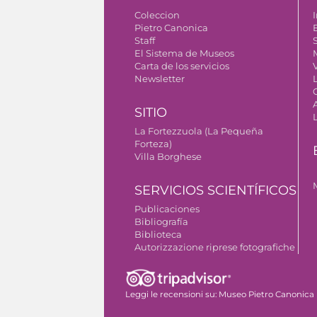
Coleccion
I
Pietro Canonica
Staff
S
El Sistema de Museos
Carta de los servicios
V
Newsletter
SITIO
La Fortezzuola (La Pequeña
Forteza)
Villa Borghese
SERVICIOS SCIENTÍFICOS
Publicaciones
Bibliografía
Biblioteca
Autorizzazione riprese fotografiche
Leggi le recensioni su:
Museo Pietro Canonica