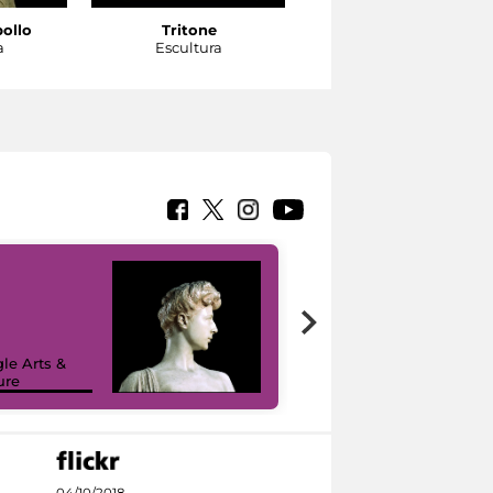
pollo
Tritone
Tritone
a
Escultura
Escultura
le Arts &
ure
I like MiC
04/10/2018