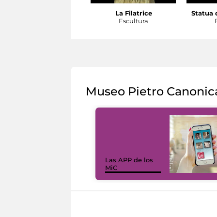
La Filatrice
Statua d
Escultura
Museo Pietro Canonic
Las APP de los
MiC