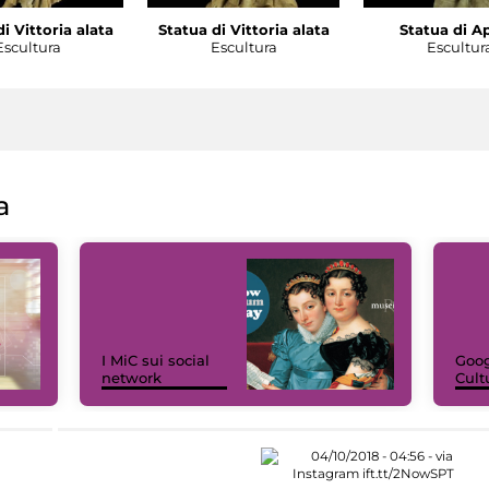
i Vittoria alata
Statua di Vittoria alata
Statua di A
Escultura
Escultura
Escultur
a
I MiC sui social
Goog
network
Cult