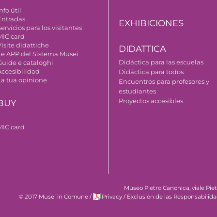
nfo útil
Entradas
EXHIBICIONES
ervicios para los visitantes
MIC card
isite didattiche
DIDATTICA
Le APP del Sistema Musei
Didáctica para las escuelas
Guide e cataloghi
Accesibilidad
Didáctica para todos
La tua opinione
Encuentros para profesores y
estudiantes
Proyectos accesibles
BUY
MIC card
Museo Pietro Canonica, viale Pie
© 2017 Musei in Comune
/
Privacy
/
Exclusiòn de las Responsabilid