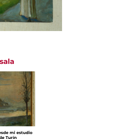
sala
esde mi estudio
de Turín