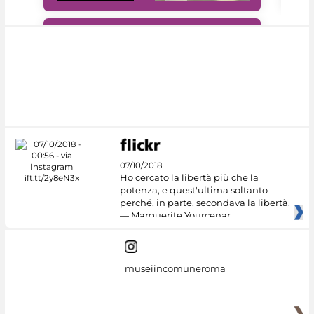
#DiscoverMiC
07/10/2018
Ho cercato la libertà più che la
potenza, e quest'ultima soltanto
perché, in parte, secondava la libertà.
— Marguerite Yourcenar
museiincomuneroma