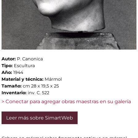
Autor:
P. Canonica
Tipo:
Escultura
Año:
1944
Material y técnica:
Mármol
Tamaño:
cm 28 x 19,5 x 25
Inventario:
inv. C. 522
> Conectar para agregar obras maestras en su galería
Leer más sobre SimartWeb