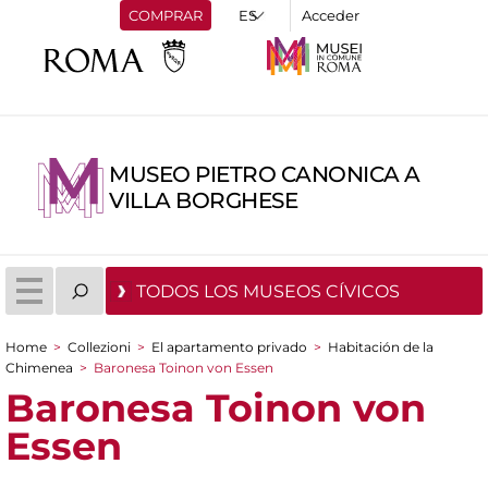
COMPRAR
Acceder
MUSEO PIETRO CANONICA A
VILLA BORGHESE
TODOS LOS MUSEOS CÍVICOS
Home
>
Collezioni
>
El apartamento privado
>
Habitación de la
You are here
Chimenea
>
Baronesa Toinon von Essen
Baronesa Toinon von
Essen