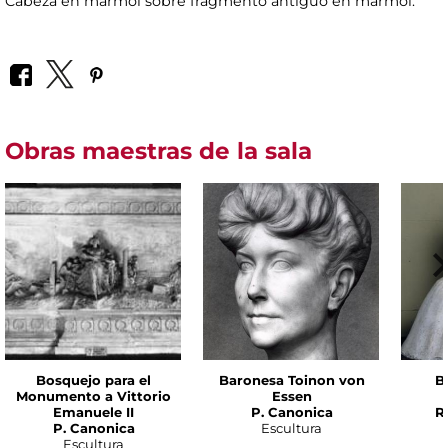
Cabeza en mármol sobre fragmento antiguo en mármol.
Obras maestras de la sala
Bosquejo para el
Baronesa Toinon von
B
Monumento a Vittorio
Essen
Emanuele II
P. Canonica
R
P. Canonica
Escultura
Escultura