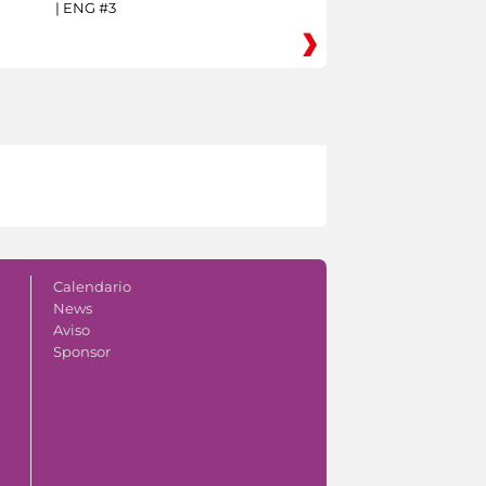
| ENG #3
Calendario
News
Aviso
Sponsor