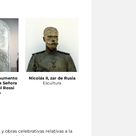
onumento
Nicolás II, zar de Rusia
Monumento al zar
la Señora
Escultura
Alejandro II de Rusia
l Rossi
Escultura
a
y obras celebrativas relativas a la