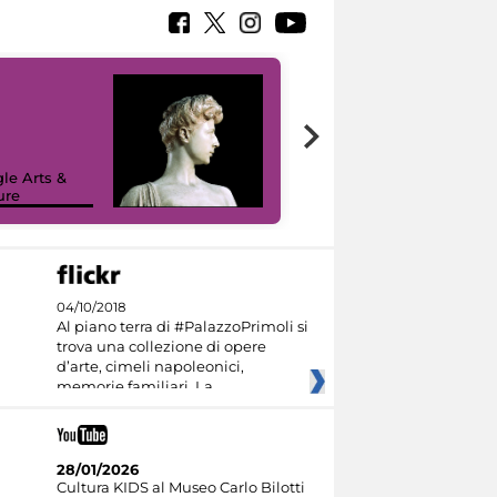
le Arts &
ure
I like MiC
04/10/2018
Al piano terra di #PalazzoPrimoli si
trova una collezione di opere
d’arte, cimeli napoleonici,
memorie familiari. La
28/01/2026
Cultura KIDS al Museo Carlo Bilotti