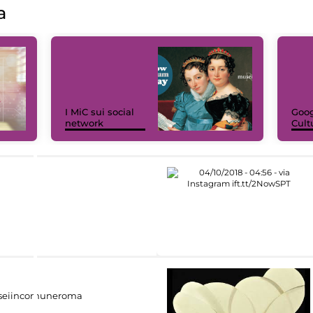
a
I MiC sui social
Goog
network
Cult
eiincomuneroma