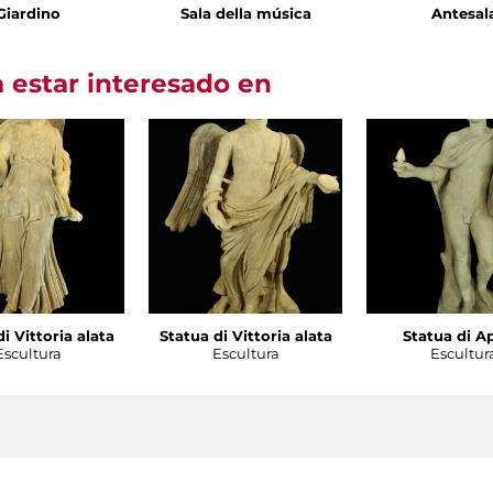
Giardino
Sala della música
Antesal
 estar interesado en
i Vittoria alata
Statua di Vittoria alata
Statua di A
Escultura
Escultura
Escultur