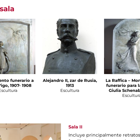
sala
to funerario a
Alejandro II, zar de Rusia,
La Raffica – M
igo, 1907- 1908
1913
funerario para 
Escultura
Escultura
Giulia Schenab
Escultur
Sala II
Incluye principalmente retratos 