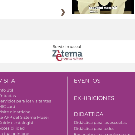
Servizi museali
VISITA
EVENTOS
nfo útil
Entradas
EXHIBICIONES
ervicios para los visitantes
MIC card
isite didattiche
DIDATTICA
Le APP del Sistema Musei
Didáctica para las escuelas
Guide e cataloghi
Accesibilidad
Didáctica para todos
La tua opinione
Encuentros para profesores y