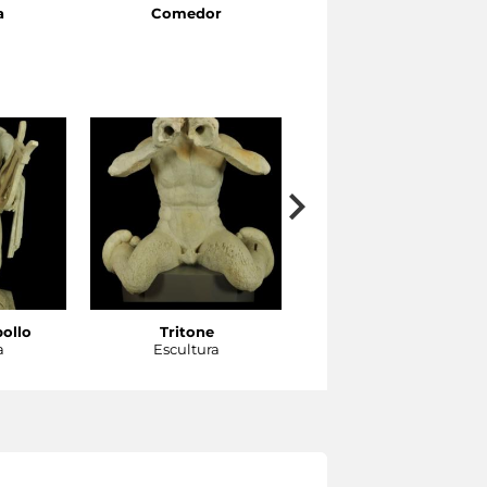
a
Comedor
Cuarto de dormir
pollo
Tritone
Tritone
a
Escultura
Escultura