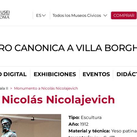
Todos los Museos Cívicos
COMPRAR
RO CANONICA A VILLA BORG
 DIGITAL
EXHIBICIONES
EVENTOS
DIDÁC
ala II
>
Monumento a Nicolás Nicolajevich
icolás Nicolajevich
Tipo:
Escultura
Año:
1912
Material y técnica:
Yeso patin