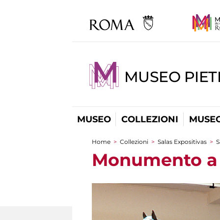
MUSEO PIET
MUSEO
COLLEZIONI
MUSEO
Home
>
Collezioni
>
Salas Expositivas
>
S
You are here
Monumento a N