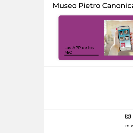
Museo Pietro Canonic
Las APP de los
MiC
mus