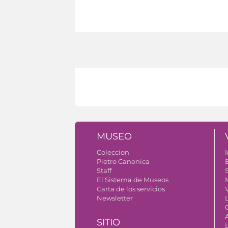
MUSEO
Coleccion
I
Pietro Canonica
Staff
S
El Sistema de Museos
Carta de los servicios
V
Newsletter
SITIO