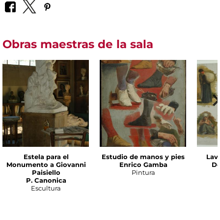
Obras maestras de la sala
Estela para el
Estudio de manos y pies
Lav
Monumento a Giovanni
Enrico Gamba
De
Paisiello
Pintura
P. Canonica
Escultura