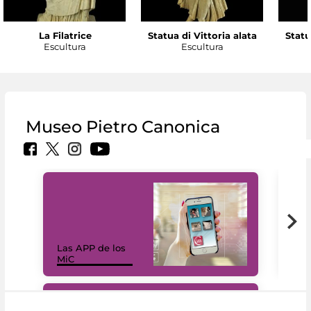
La Filatrice
Statua di Vittoria alata
Statu
Escultura
Escultura
Museo Pietro Canonica
Las APP de los
I Mi
MiC
net