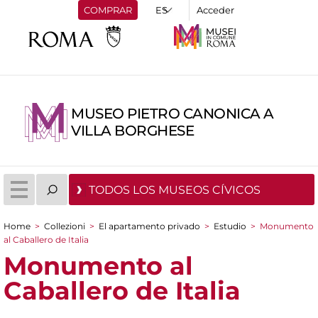
COMPRAR
Acceder
MUSEO PIETRO CANONICA A
VILLA BORGHESE
TODOS LOS MUSEOS CÍVICOS
Home
>
Collezioni
>
El apartamento privado
>
Estudio
>
Monumento
You are here
al Caballero de Italia
Monumento al
Caballero de Italia