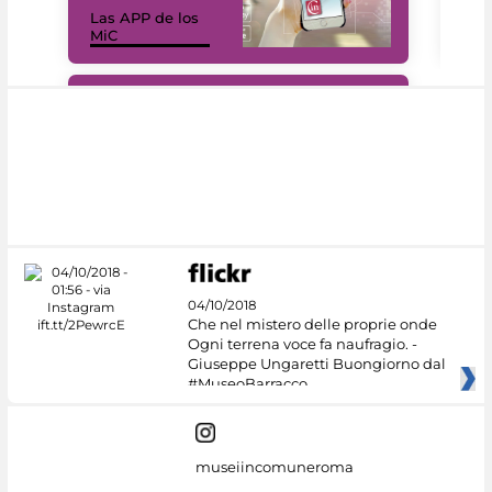
Las APP de los
I Mi
MiC
net
#DiscoverMiC
04/10/2018
Che nel mistero delle proprie onde
Ogni terrena voce fa naufragio. -
Giuseppe Ungaretti Buongiorno dal
#MuseoBarracco
museiincomuneroma