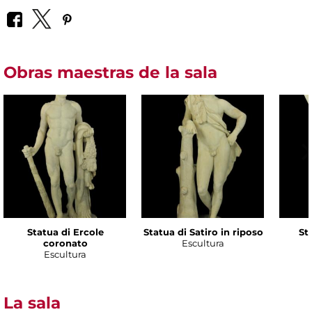
Obras maestras de la sala
Statua di Ercole
Statua di Satiro in riposo
Sta
coronato
Escultura
Escultura
La sala