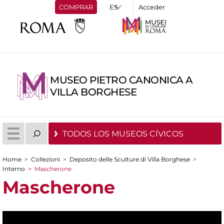
COMPRAR
Acceder
MUSEO PIETRO CANONICA A
VILLA BORGHESE
TODOS LOS MUSEOS CÍVICOS
Home
>
Collezioni
>
Deposito delle Sculture di Villa Borghese
>
You are here
Interno
>
Mascherone
Mascherone