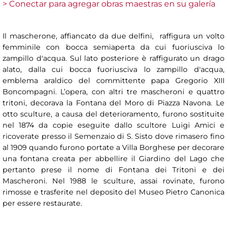
> Conectar para agregar obras maestras en su galería
Il mascherone, affiancato da due delfini, raffigura un volto
femminile con bocca semiaperta da cui fuoriusciva lo
zampillo d'acqua. Sul lato posteriore è raffigurato un drago
alato, dalla cui bocca fuoriusciva lo zampillo d'acqua,
emblema araldico del committente papa Gregorio XIII
Boncompagni. L’opera, con altri tre mascheroni e quattro
tritoni, decorava la Fontana del Moro di Piazza Navona. Le
otto sculture, a causa del deterioramento, furono sostituite
nel 1874 da copie eseguite dallo scultore Luigi Amici e
ricoverate presso il Semenzaio di S. Sisto dove rimasero fino
al 1909 quando furono portate a Villa Borghese per decorare
una fontana creata per abbellire il Giardino del Lago che
pertanto prese il nome di Fontana dei Tritoni e dei
Mascheroni. Nel 1988 le sculture, assai rovinate, furono
rimosse e trasferite nel deposito del Museo Pietro Canonica
per essere restaurate.