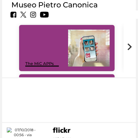
Museo Pietro Canonica
MiC
The MiC APPs
net
#DiscoverMiC