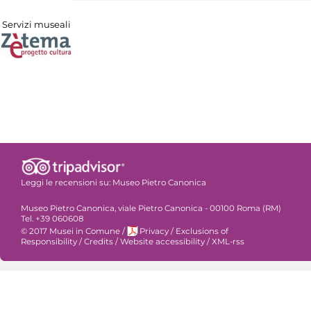
Servizi museali
Leggi le recensioni su:
Museo Pietro Canonica
Museo Pietro Canonica, viale Pietro Canonica - 00100 Roma (RM)
Tel. +39 060608
© 2017 Musei in Comune
/
Privacy
/
Exclusions of
Responsibility
/
Credits
/
Website accessibility
/
XML-rss