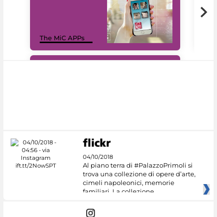
MiC
The MiC APPs
net
#DiscoverMiC
04/10/2018
Al piano terra di #PalazzoPrimoli si
trova una collezione di opere d’arte,
cimeli napoleonici, memorie
familiari. La collezione