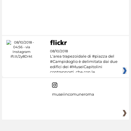
#DiscoverMiC
08/10/2018
L'area trapezoidale di #piazza del
#Campidoglio è delimitata dai due
edifici dei #MuseiCapitolini
contrapposti, che con le
museiincomuneroma