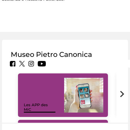
Museo Pietro Canonica
Les APP des
Les
MiC
rés