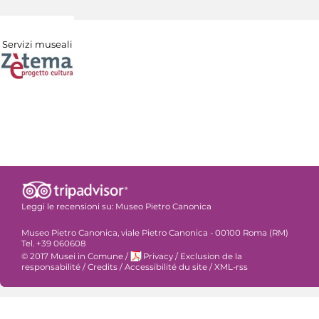
Servizi museali
Leggi le recensioni su:
Museo Pietro Canonica
Museo Pietro Canonica, viale Pietro Canonica - 00100 Roma (RM)
Tel. +39 060608
© 2017 Musei in Comune
/
Privacy
/
Exclusion de la
responsabilité
/
Credits
/
Accessibilité du site
/
XML-rss